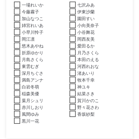
一場れいか
七沢みあ
今藤霧子
伊東沙蘭
加山なつこ
園田すい
姉宮れいあ
小向美奈子
小早川怜子
小谷舞花
岡江凛
岡西友美
悠木あやね
愛田るか
折原ゆかり
月乃さくら
月島さくら
本田のえる
東雲むぎ
河西れおな
深月ちぐさ
渚あいり
満島アンナ
牧本千幸
白岩冬萌
神ユキ
稲森美優
結菜さき
葉月シュリ
賀川かのこ
赤川しおり
野々花さわ
風間ゆみ
香坂紗梨
黒川一花