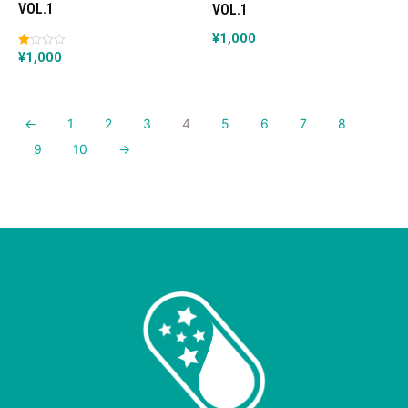
VOL.1
VOL.1
¥
1,000
¥
1,000
5段
階中
2.00
の評
価
←
1
2
3
4
5
6
7
8
9
10
→