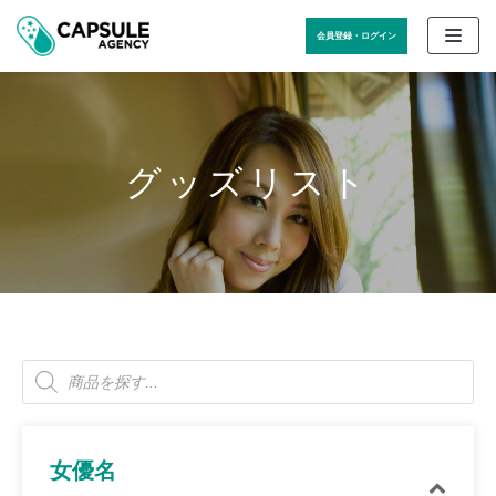
コ
会員登録・ログイン
ン
テ
ン
ツ
に
ス
グッズリスト
キ
ッ
プ
女優名