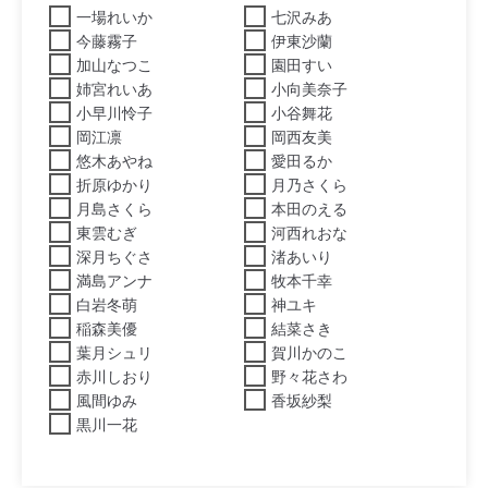
一場れいか
七沢みあ
今藤霧子
伊東沙蘭
加山なつこ
園田すい
姉宮れいあ
小向美奈子
小早川怜子
小谷舞花
岡江凛
岡西友美
悠木あやね
愛田るか
折原ゆかり
月乃さくら
月島さくら
本田のえる
東雲むぎ
河西れおな
深月ちぐさ
渚あいり
満島アンナ
牧本千幸
白岩冬萌
神ユキ
稲森美優
結菜さき
葉月シュリ
賀川かのこ
赤川しおり
野々花さわ
風間ゆみ
香坂紗梨
黒川一花