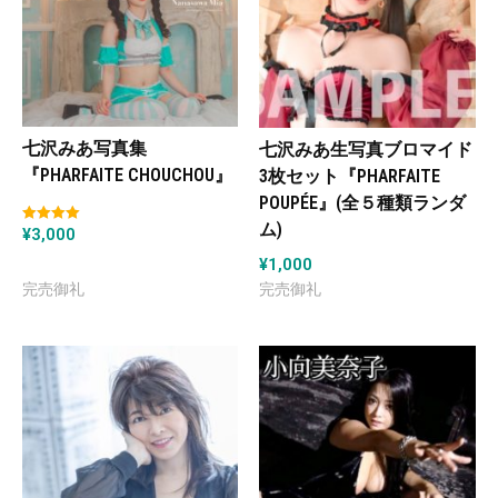
七沢みあ写真集
七沢みあ生写真ブロマイド
『PHARFAITE CHOUCHOU』
3枚セット『PHARFAITE
POUPÉE』(全５種類ランダ
ム)
¥
3,000
5段階中
5.00
の評価
¥
1,000