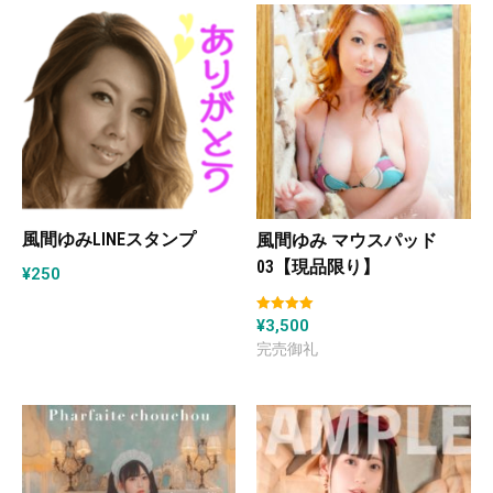
風間ゆみLINEスタンプ
風間ゆみ マウスパッド
03【現品限り】
¥
250
¥
3,500
5段階中
5.00
の評価