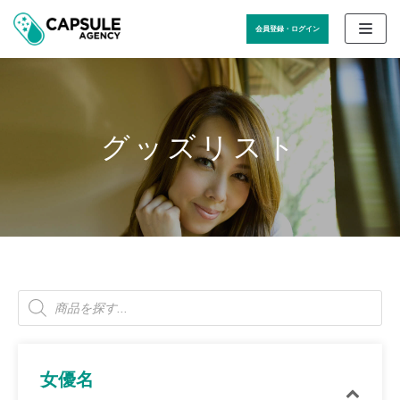
コ
会員登録・ログイン
ン
テ
ン
ツ
に
ス
グッズリスト
キ
ッ
プ
女優名