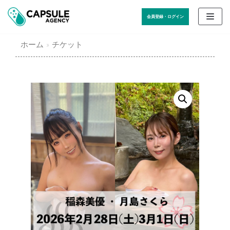
コ
会員登録・ログイン
ン
テ
ホーム
»
チケット
ン
ツ
に
ス
キ
ッ
プ