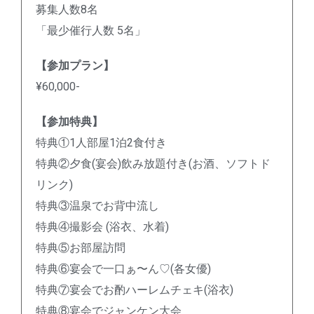
募集人数8名
「最少催行人数 5名」
【参加プラン】
¥60,000-
【参加特典】
特典①1人部屋1泊2食付き
特典②夕食(宴会)飲み放題付き(お酒、ソフトド
リンク)
特典③温泉でお背中流し
特典④撮影会 (浴衣、水着)
特典⑤お部屋訪問
特典⑥宴会で一口ぁ〜ん♡(各女優)
特典⑦宴会でお酌ハーレムチェキ(浴衣)
特典⑧宴会でジャンケン大会