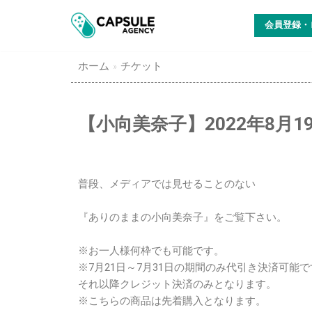
コ
会員登録・
ン
テ
ン
ホーム
»
チケット
ツ
に
ス
【小向美奈子】2022年8月
キ
ッ
プ
普段、メディアでは見せることのない
『ありのままの小向美奈子』をご覧下さい。
※お一人様何枠でも可能です。
※7月21日～7月31日の期間のみ代引き決済可能
それ以降クレジット決済のみとなります。
※こちらの商品は先着購入となります。