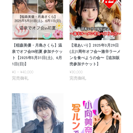
【稲森美優・月島さくら】温
【渚あいり】2025年3月29日
泉でオフ会IN初夏 参加チケッ
(土)1周年オフ会〜激辛ラーメ
ト【2025年5月31日(土)、6月
ンを食べようの会〜【追加販
1日(日)】
売参加チケット】
¥
0
–
¥
40,000
¥
30,000