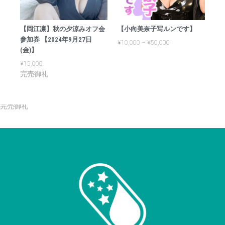
【岡江凛】秋の夕涼みオフ会
【小向美奈子写ルンです】
参加券 【2024年9月27日
¥
10,000
–
¥
50,000
(金)】
¥
15,000