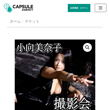
コ
会員登録・ログイン
ン
テ
ホーム
»
チケット
ン
ツ
に
ス
キ
ッ
プ