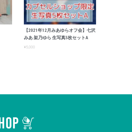
【2021年12月みあゆらオフ会】七沢
みあ 架乃ゆら 生写真5枚セットA
¥
5,000