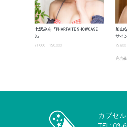
七沢みあ『PHARFAITE SHOWCASE
加山な
3』
サイ
¥
1,000
–
¥
20,000
¥
2,800
カプセル
TEL: 03-