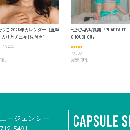
つこ 2025年カレンダー（直筆
七沢みあ写真集『PHARFAITE
ン入りとチェキ1枚付き）
CHOUCHOU』
–
¥
3,200
5段階中
5.00
¥
3,000
の評価
エージェンシー
6712-5491