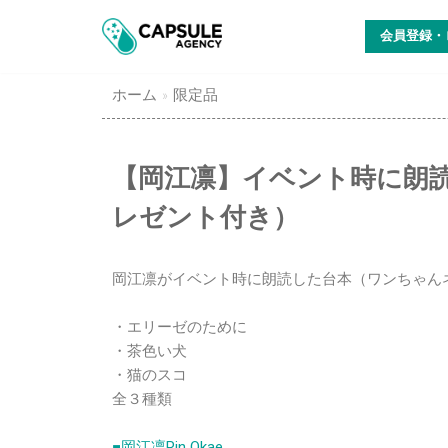
コ
会員登録・
ン
テ
ン
ホーム
»
限定品
ツ
に
ス
【岡江凛】イベント時に朗
キ
レゼント付き）
ッ
プ
岡江凛がイベント時に朗読した台本（ワンちゃん
・エリーゼのために
・茶色い犬
・猫のスコ
全３種類
■岡江凛Rin Okae