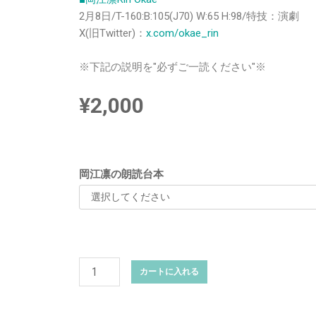
2月8日/T-160:B:105(J70) W:65 H:98/特技：演劇
X(旧Twitter)：
x.com/okae_rin
※下記の説明を"必ずご一読ください"※
¥
2,000
岡江凛の朗読台本
カートに入れる