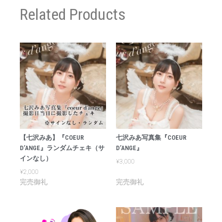
Related Products
【七沢みあ】『COEUR
七沢みあ写真集『COEUR
D’ANGE』ランダムチェキ（サ
D’ANGE』
インなし）
¥
3,000
¥
2,000