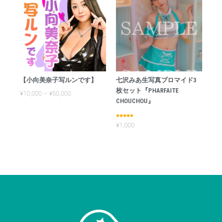
【小向美奈子写ルンです】
七沢みあ生写真ブロマイド3
枚セット『PHARFAITE
¥
10,000
–
¥
50,000
CHOUCHOU』
Rated
¥
1,000
5.00
out of 5