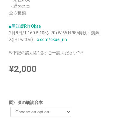
・猫のスコ
全３種類
■岡江凛Rin Okae
2月8日/T-160:B:105(J70) W:65 H:98/特技：演劇
X(旧Twitter)：
x.com/okae_rin
※下記の説明を"必ずご一読ください"※
¥
2,000
岡江凛の朗読台本