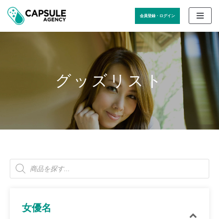
コ
会員登録・ログイン
ン
テ
ン
ツ
に
ス
グッズリスト
キ
ッ
プ
女優名