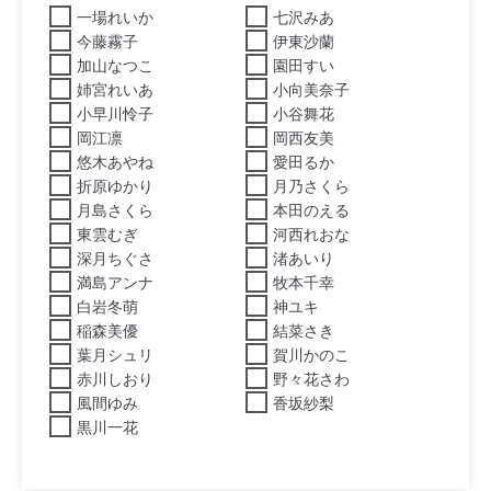
一場れいか
七沢みあ
今藤霧子
伊東沙蘭
加山なつこ
園田すい
姉宮れいあ
小向美奈子
小早川怜子
小谷舞花
岡江凛
岡西友美
悠木あやね
愛田るか
折原ゆかり
月乃さくら
月島さくら
本田のえる
東雲むぎ
河西れおな
深月ちぐさ
渚あいり
満島アンナ
牧本千幸
白岩冬萌
神ユキ
稲森美優
結菜さき
葉月シュリ
賀川かのこ
赤川しおり
野々花さわ
風間ゆみ
香坂紗梨
黒川一花