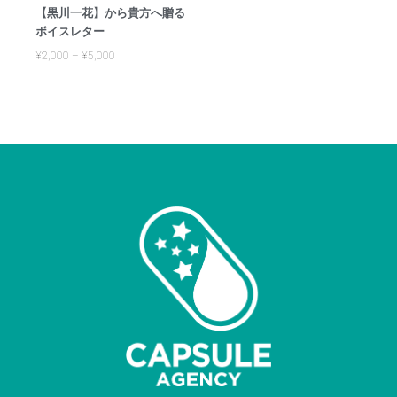
【黒川一花】から貴方へ贈る
ボイスレター
¥
2,000
–
¥
5,000