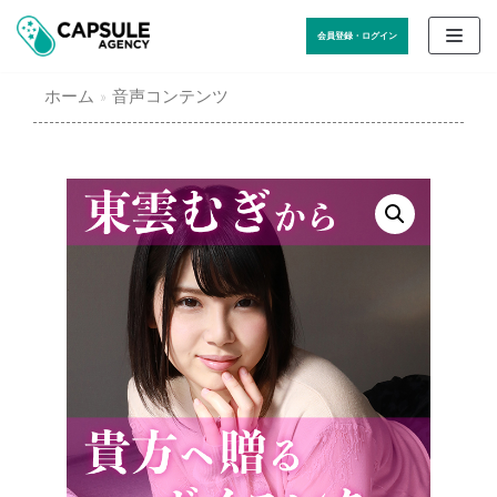
コ
会員登録・ログイン
ン
テ
ホーム
»
音声コンテンツ
ン
ツ
に
ス
キ
ッ
プ