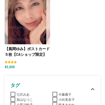
【風間ゆみ】ポストカード
５枚【CAショップ限定】
¥
3,000
5段階中
5.00
の評価
タグ
七沢みあ
今藤霧子
加山なつこ
小向美奈子
小早川怜子
悠木あやね