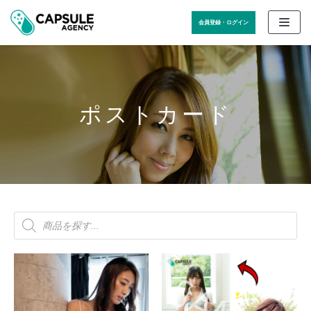
コ
会員登録・ログイン
ン
テ
ン
ツ
に
ス
ポストカード
キ
ッ
プ