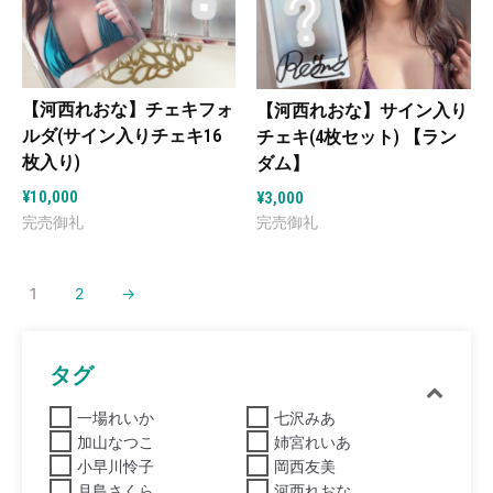
【河西れおな】チェキフォ
【河西れおな】サイン入り
ルダ(サイン入りチェキ16
チェキ(4枚セット) 【ラン
枚入り)
ダム】
¥
10,000
¥
3,000
1
2
→
タグ
一場れいか
七沢みあ
加山なつこ
姉宮れいあ
小早川怜子
岡西友美
月島さくら
河西れおな