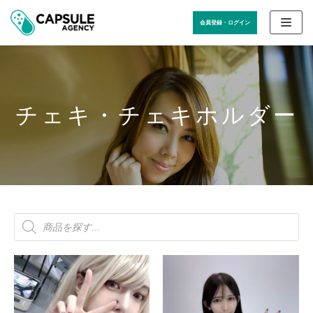
コ
会員登録・ログイン
ン
テ
ン
ツ
に
ス
チェキ・チェキホルダー
キ
ッ
プ