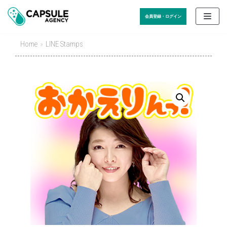
Skip
会員登録・ログイン
to
content
Home
»
LINE Stamps