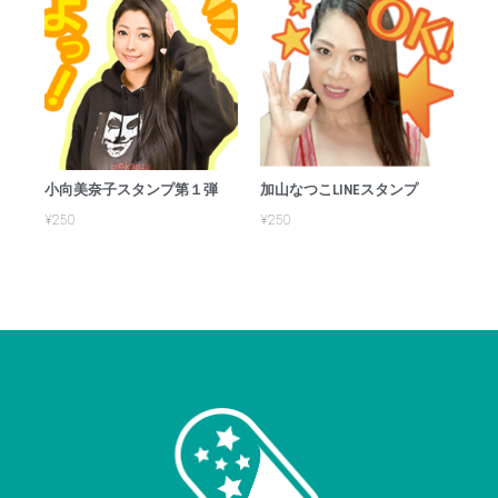
小向美奈子スタンプ第１弾
加山なつこLINEスタンプ
¥
250
¥
250