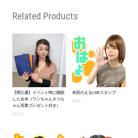
Related Products
【岡江凛】イベント時に朗読
本田のえるLINEスタンプ
した台本（ワンちゃんネコち
¥
250
ゃん写真プレゼント付き）
¥
2,000