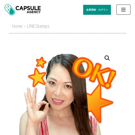
Skip
会員登録・ログイン
to
content
Home
»
LINE Stamps