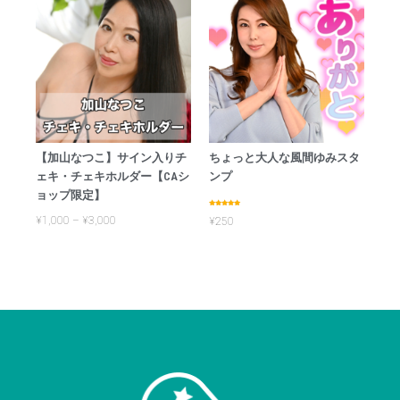
【加山なつこ】サイン入りチ
ちょっと大人な風間ゆみスタ
ェキ・チェキホルダー【CAシ
ンプ
ョップ限定】
Rated
¥
1,000
–
¥
3,000
¥
250
5.00
out of 5