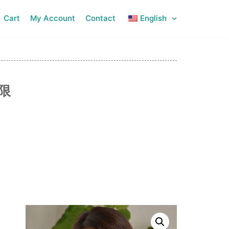
Cart
My Account
Contact
English
限