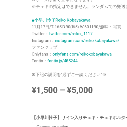
※チェキの指定はできません。ランダムでの発送
■小早川怜子Reiko Kobayakawa
11月17日/T-165:B:90(I65) W:60 H:90/趣味：写真
Twitter：
twitter.com/reiko_1117
Instagram：
instagram.com/reiko.kobayakawa/
ファンクラブ
Onlyfans：
onlyfans.com/reikokobayakawa
Fantia：
fantia.jp/485244
※下記の説明を"必ずご一読ください"※
¥
1,500
–
¥
5,000
【小早川怜子】サイン入りチェキ・チェキホルダ