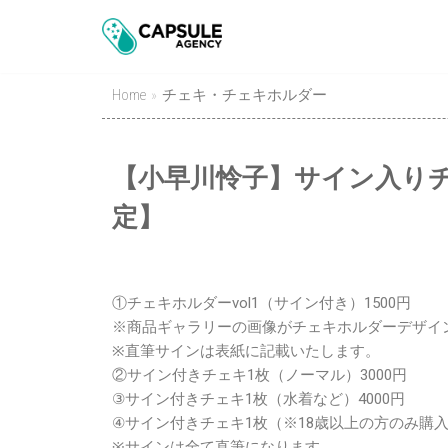
Skip
to
content
Home
»
チェキ・チェキホルダー
【小早川怜子】サイン入り
定】
①チェキホルダーvol1（サイン付き）1500円
※商品ギャラリーの画像がチェキホルダーデザイ
※直筆サインは表紙に記載いたします。
②サイン付きチェキ1枚（ノーマル）3000円
③サイン付きチェキ1枚（水着など）4000円
④サイン付きチェキ1枚（※18歳以上の方のみ購入
※サインは全て直筆になります。