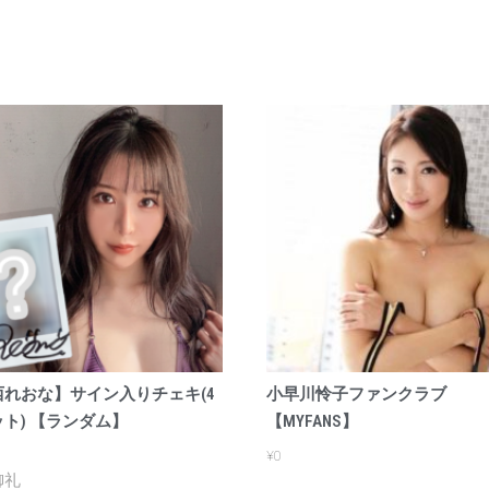
西れおな】サイン入りチェキ(4
小早川怜子ファンクラブ
ト) 【ランダム】
【MYFANS】
¥
0