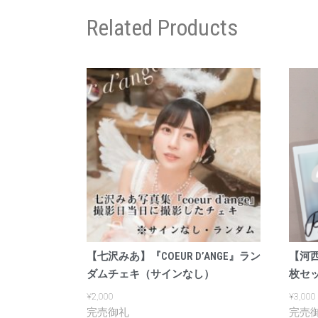
Related Products
【七沢みあ】『COEUR D’ANGE』ラン
【河
ダムチェキ（サインなし）
枚セッ
¥
2,000
¥
3,000