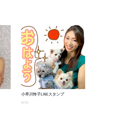
小早川怜子LINEスタンプ
¥
250