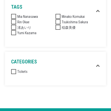
TAGS
Mia Nanasawa
Minako Komukai
Rin Okae
Tsukishima Sakura
渚あいり
稲森美優
Yumi Kazama
CATEGORIES
Tickets